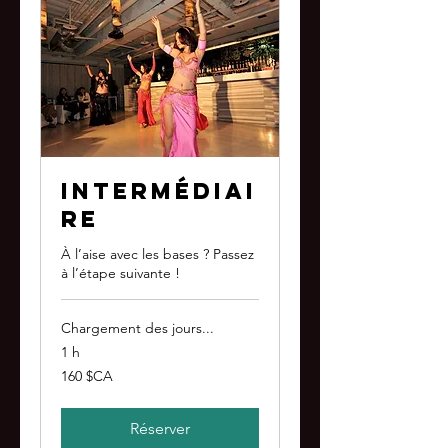
Intermédiai
re
À l’aise avec les bases ? Passez
à l’étape suivante !
Chargement des jours...
1 h
160
160 $CA
dollars
canadiens
Réserver