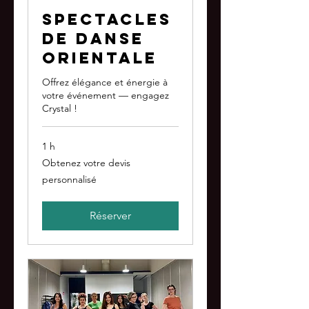
Spectacles
de danse
orientale
Offrez élégance et énergie à
votre événement — engagez
Crystal !
1 h
Obtenez
Obtenez votre devis
votre
devis
personnalisé
personnalisé
Réserver