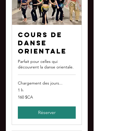
Cours de
danse
orientale
Parfait pour celles qui
découvrent la danse orientale.
Chargement des jours...
1 h
160
160 $CA
dollars
canadiens
Réserver