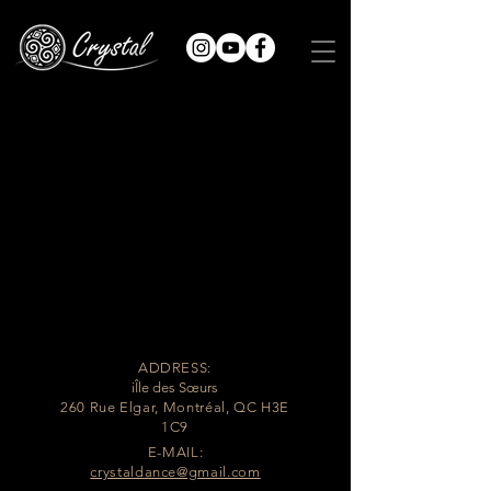
ADDRESS:
iÎle des Sœurs
260 Rue Elgar, Montréal, Q
C H3E
1C9
E-MAIL:
crystaldance@gmail.com